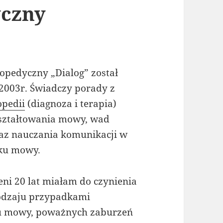
yczny
opedyczny „Dialog” został
2003r. Świadczy porady z
opedii
(diagnoza i terapia)
ształtowania mowy, wad
z nauczania komunikacji w
ku mowy.
eni 20 lat miałam do czynienia
rodzaju przypadkami
u mowy, poważnych zaburzeń