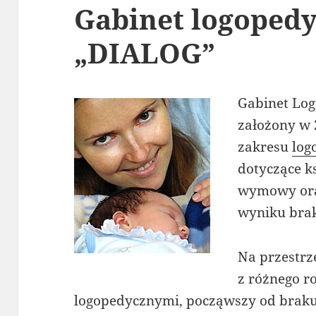
Gabinet logoped
„DIALOG”
Gabinet Log
założony w 
zakresu
log
dotyczące k
wymowy ora
wyniku bra
Na przestrz
z różnego 
logopedycznymi, począwszy od brak