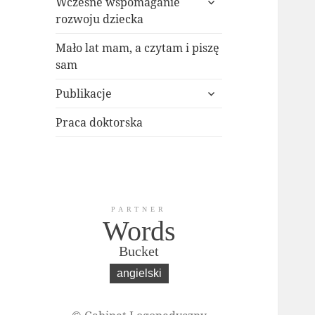
potomne
Wczesne wspomaganie
menu
rozwoju dziecka
potomne
Mało lat mam, a czytam i piszę
sam
rozwiń
Publikacje
menu
potomne
Praca doktorska
PARTNER
Words
Bucket
angielski