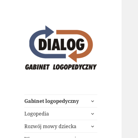
Gabinet
Logopedyczny
DIALOG
rozwiń
Gabinet logopedyczny
menu
rozwiń
potomne
Logopedia
menu
rozwiń
potomne
Rozwój mowy dziecka
menu
rozwiń