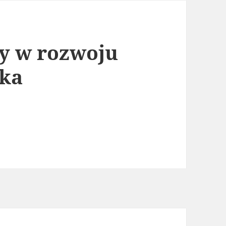
y w rozwoju
cka
woju osobowości dziecka