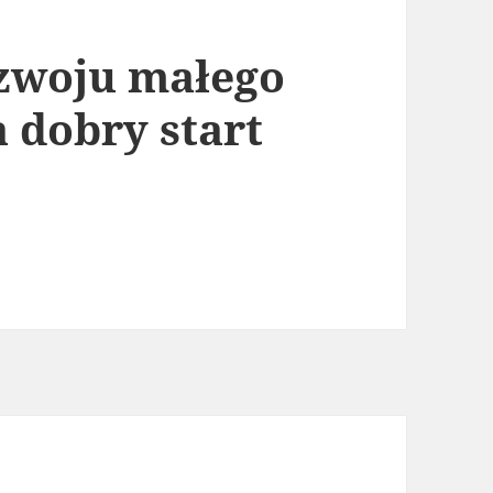
zwoju małego
 dobry start
ego dziecka szansą na dobry start