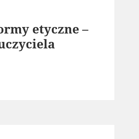
ormy etyczne –
uczyciela
czne – dekalog pracy nauczyciela