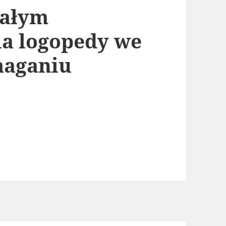
małym
ia logopedy we
aganiu
zieciom? Zadania logopedy we wczesnym wspoma