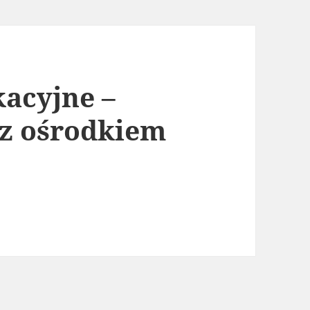
acyjne –
 z ośrodkiem
– synergia rodziny z ośrodkiem