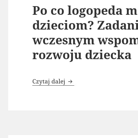
Po co logopeda 
dzieciom? Zadan
wczesnym wspom
rozwoju dziecka
Po co logopeda małym d
Czytaj dalej