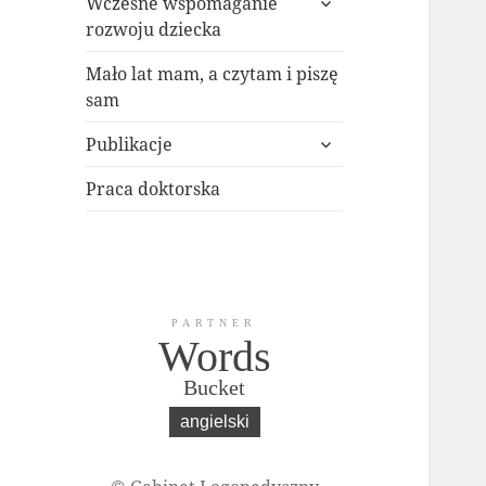
potomne
Wczesne wspomaganie
menu
rozwoju dziecka
potomne
Mało lat mam, a czytam i piszę
sam
rozwiń
Publikacje
menu
potomne
Praca doktorska
PARTNER
Words
Bucket
angielski