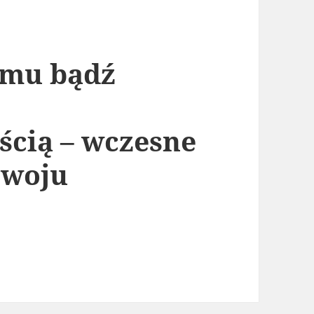
emu bądź
ścią – wczesne
zwoju
sprawnemu bądź zagrożonemu niepełnosprawnoś