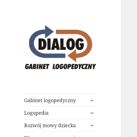
Gabinet
Logopedyczny
DIALOG
rozwiń
Gabinet logopedyczny
menu
rozwiń
potomne
Logopedia
menu
rozwiń
potomne
Rozwój mowy dziecka
menu
rozwiń